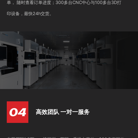
单， 随时查看订单进度；300多台CNC中心与100多台3D打
印设备，最快24h交货。
高效团队 一对一服务