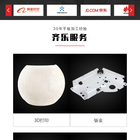
30年手板加工经验
齐乐服务
3D打印
钣金