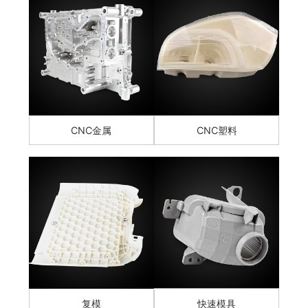
CNC金属
CNC塑料
复模
快速模具