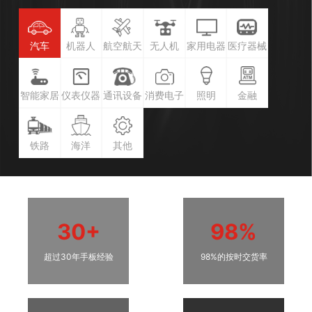
汽车
机器人
航空航天
无人机
家用电器
医疗器械
智能家居
仪表仪器
通讯设备
消费电子
照明
金融
铁路
海洋
其他
30+
98%
超过30年手板经验
98%的按时交货率