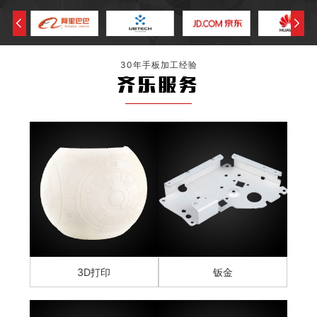
30年手板加工经验
齐乐服务
3D打印
钣金