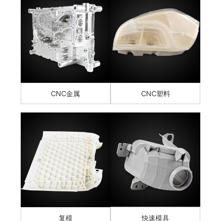
CNC金属
CNC塑料
复模
快速模具