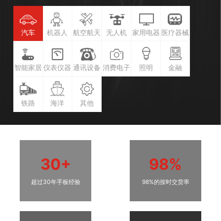
汽车
机器人
航空航天
无人机
家用电器
医疗器械
智能家居
仪表仪器
通讯设备
消费电子
照明
金融
铁路
海洋
其他
30+
98%
超过30年手板经验
98%的按时交货率