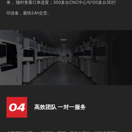
单， 随时查看订单进度；300多台CNC中心与100多台3D打
印设备，最快24h交货。
高效团队 一对一服务