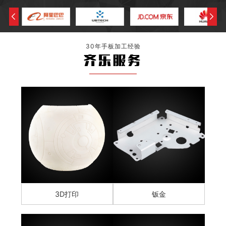
30年手板加工经验
齐乐服务
3D打印
钣金