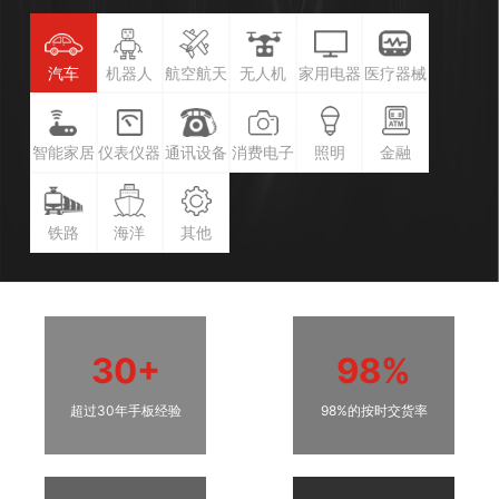
汽车
机器人
航空航天
无人机
家用电器
医疗器械
智能家居
仪表仪器
通讯设备
消费电子
照明
金融
铁路
海洋
其他
30+
98%
超过30年手板经验
98%的按时交货率