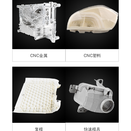
CNC金属
CNC塑料
复模
快速模具