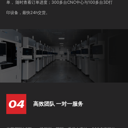
单， 随时查看订单进度；300多台CNC中心与100多台3D打
印设备，最快24h交货。
高效团队 一对一服务