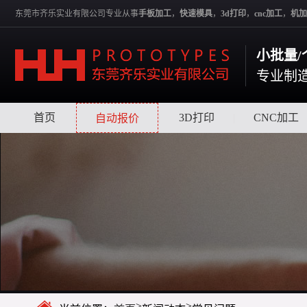
东莞市齐乐实业有限公司专业从事
手板加工
，
快速模具
，
3d打印
，
cnc加工
，
机加
小批量/
专业制
首页
|
|
3D打印
|
CNC加工
自动报价
>
>