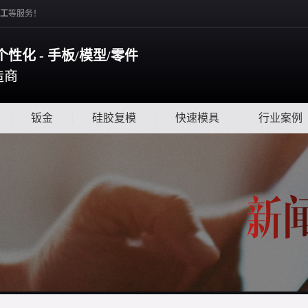
工
等服务！
个性化 - 手板/模型/零件
造商
|
钣金
|
硅胶复模
|
快速模具
|
行业案例