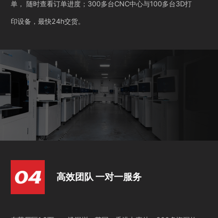
单， 随时查看订单进度；300多台CNC中心与100多台3D打
印设备，最快24h交货。
高效团队 一对一服务