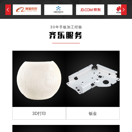
30年手板加工经验
齐乐服务
3D打印
钣金