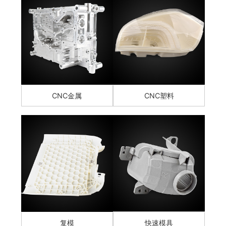
CNC金属
CNC塑料
复模
快速模具