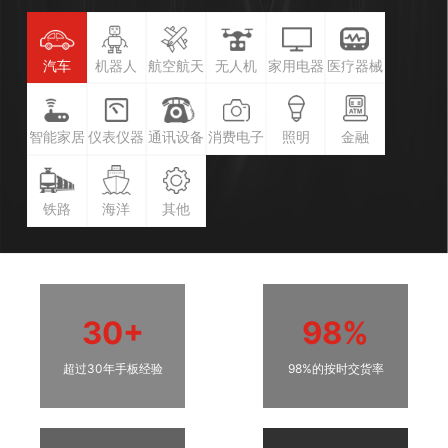
汽车
机器人
航空航天
无人机
家用电器
医疗器械
智能家居
仪表仪器
通讯设备
消费电子
照明
金融
铁路
海洋
其他
30+
98%
超过30年手板经验
98%的按时交货率