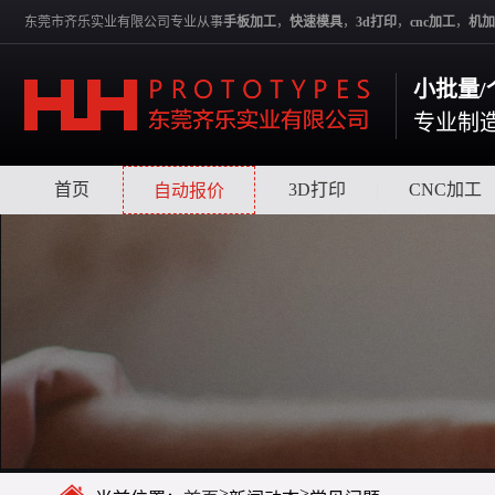
东莞市齐乐实业有限公司专业从事
手板加工
，
快速模具
，
3d打印
，
cnc加工
，
机加
小批量/
专业制
首页
|
|
3D打印
|
CNC加工
自动报价
>
>