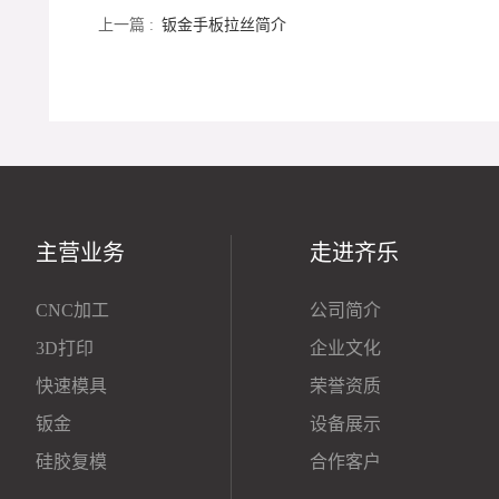
上一篇 :
钣金手板拉丝简介
主营业务
走进齐乐
CNC加工
公司简介
3D打印
企业文化
快速模具
荣誉资质
钣金
设备展示
硅胶复模
合作客户