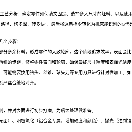
行工艺分析：确定零件如何装夹固定、选择多大尺寸的坯料、以及使用
么路径、切多深、转多快"，最后将这串指令转化为机床能识别的G代
几个步骤：
部分多余材料，形成零件的大致轮廓。这个阶段追求效率，表面会比
精细的步距，修整零件表面和轮廓，确保最终尺寸精度和表面光洁度
，可能需要换用钻头、丝锥、球头刀等专用刀具进行针对性加工。如
系严丝合缝地对齐。
刺，并对表面进行初步打磨，为后续处理做准备。
光面）、阳极氧化（铝合金专属，增加硬度和颜色）、抛光（达到镜