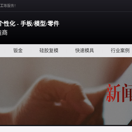
工
等服务！
个性化 - 手板/模型/零件
造商
|
钣金
|
硅胶复模
|
快速模具
|
行业案例