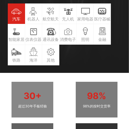
汽车
机器人
航空航天
无人机
家用电器
医疗器械
智能家居
仪表仪器
通讯设备
消费电子
照明
金融
铁路
海洋
其他
30+
98%
超过30年手板经验
98%的按时交货率