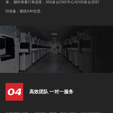
单， 随时查看订单进度；300多台CNC中心与100多台3D打
印设备，最快24h交货。
高效团队 一对一服务