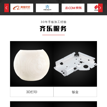
30年手板加工经验
齐乐服务
3D打印
钣金