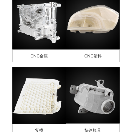
CNC金属
CNC塑料
复模
快速模具