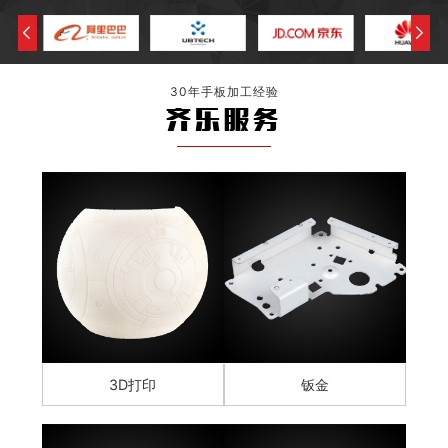
30年手板加工经验
齐乐服务
3D打印
钣金