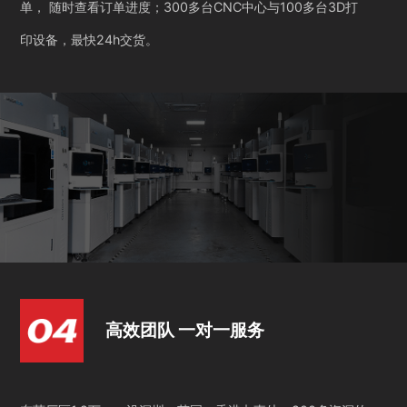
单， 随时查看订单进度；300多台CNC中心与100多台3D打
印设备，最快24h交货。
高效团队 一对一服务