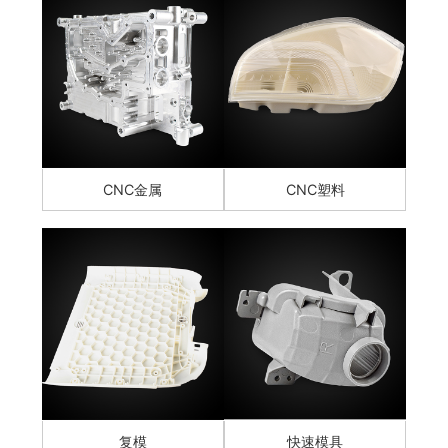
CNC金属
CNC塑料
复模
快速模具