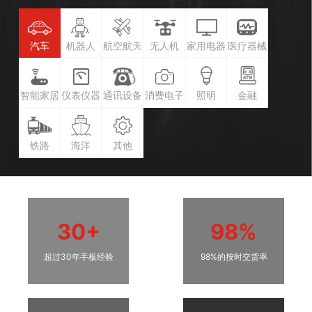
汽车
机器人
航空航天
无人机
家用电器
医疗器械
智能家居
仪表仪器
通讯设备
消费电子
照明
金融
铁路
海洋
其他
30+
98%
超过30年手板经验
98%的按时交货率