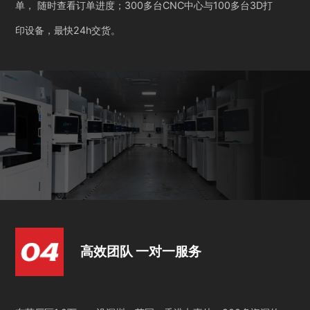
单， 随时查看订单进度；300多台CNC中心与100多台3D打
印设备，最快24h交货。
高效团队 一对一服务