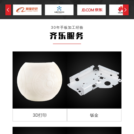
30年手板加工经验
齐乐服务
3D打印
钣金