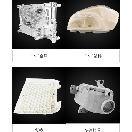
CNC金属
CNC塑料
复模
快速模具