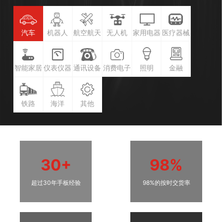
汽车
机器人
航空航天
无人机
家用电器
医疗器械
智能家居
仪表仪器
通讯设备
消费电子
照明
金融
铁路
海洋
其他
30+
98%
超过30年手板经验
98%的按时交货率