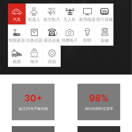
汽车
机器人
航空航天
无人机
家用电器
医疗器械
智能家居
仪表仪器
通讯设备
消费电子
照明
金融
铁路
海洋
其他
30+
98%
超过30年手板经验
98%的按时交货率