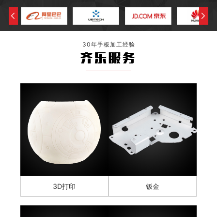
30年手板加工经验
齐乐服务
3D打印
钣金