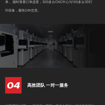
单， 随时查看订单进度；300多台CNC中心与100多台3D打
印设备，最快24h交货。
高效团队 一对一服务