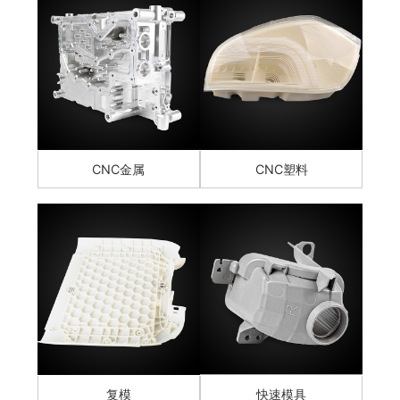
CNC金属
CNC塑料
复模
快速模具