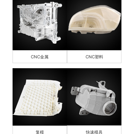
CNC金属
CNC塑料
复模
快速模具