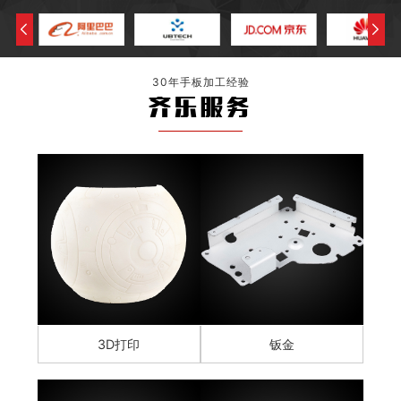
30年手板加工经验
齐乐服务
3D打印
钣金