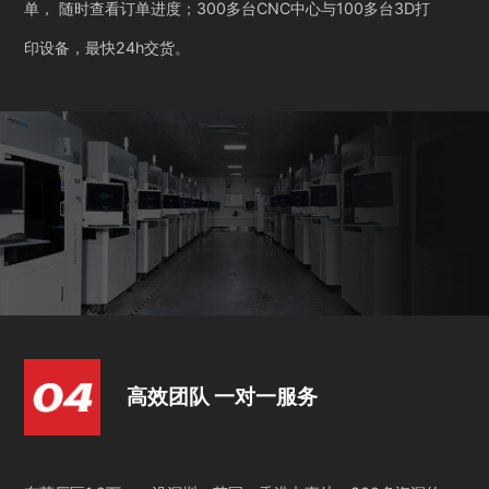
单， 随时查看订单进度；300多台CNC中心与100多台3D打
印设备，最快24h交货。
高效团队 一对一服务