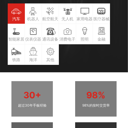
汽车
机器人
航空航天
无人机
家用电器
医疗器械
智能家居
仪表仪器
通讯设备
消费电子
照明
金融
铁路
海洋
其他
30+
98%
超过30年手板经验
98%的按时交货率