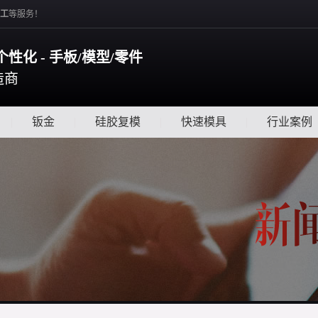
工
等服务！
个性化 - 手板/模型/零件
造商
|
钣金
|
硅胶复模
|
快速模具
|
行业案例