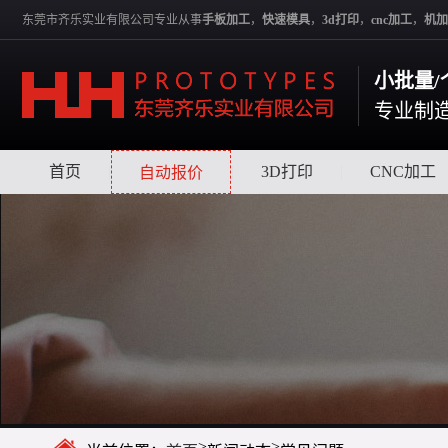
东莞市齐乐实业有限公司专业从事
手板加工
，
快速模具
，
3d打印
，
cnc加工
，
机加
小批量/
专业制
首页
|
|
3D打印
|
CNC加工
自动报价
>
>