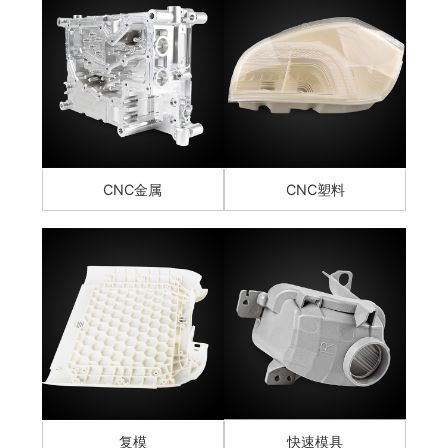
CNC金属
CNC塑料
复模
快速模具