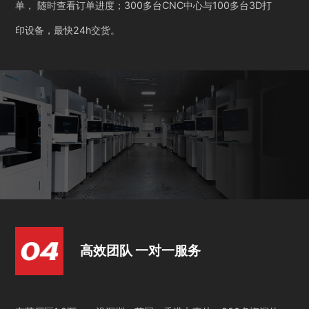
单， 随时查看订单进度；300多台CNC中心与100多台3D打
印设备，最快24h交货。
高效团队 一对一服务