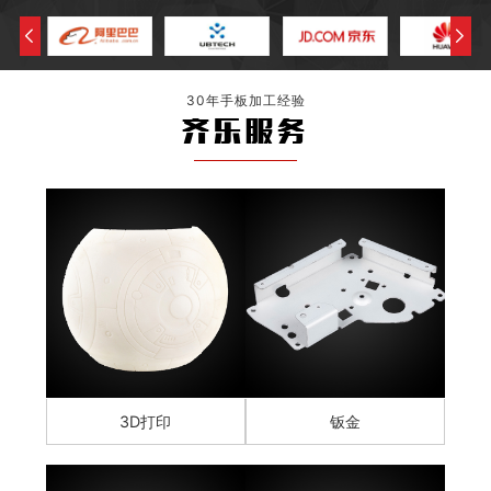
30年手板加工经验
齐乐服务
3D打印
钣金