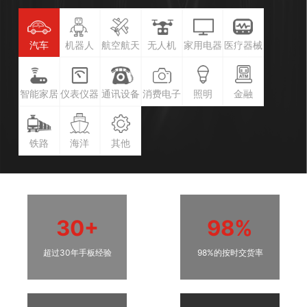
汽车
机器人
航空航天
无人机
家用电器
医疗器械
智能家居
仪表仪器
通讯设备
消费电子
照明
金融
铁路
海洋
其他
30+
98%
超过30年手板经验
98%的按时交货率