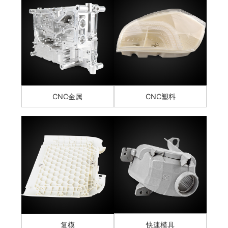
CNC金属
CNC塑料
复模
快速模具