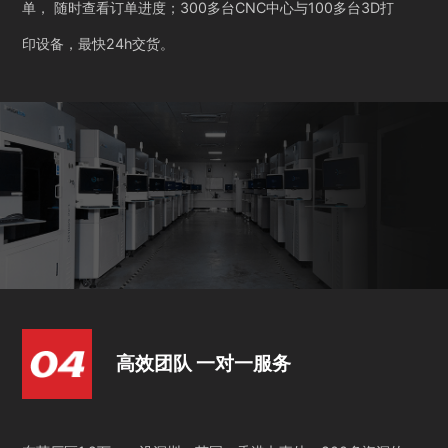
单， 随时查看订单进度；300多台CNC中心与100多台3D打
印设备，最快24h交货。
高效团队 一对一服务