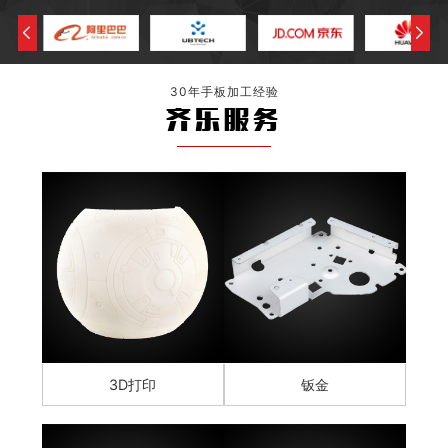
30年手板加工经验
齐乐服务
3D打印
钣金