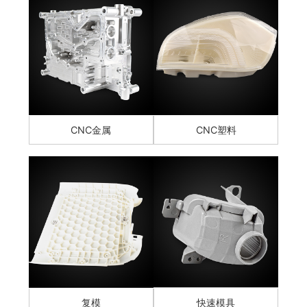
CNC金属
CNC塑料
复模
快速模具