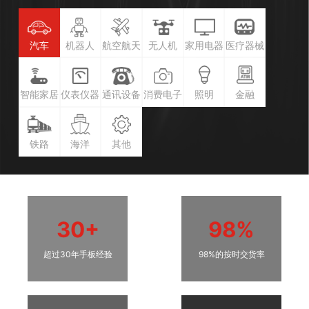
汽车
机器人
航空航天
无人机
家用电器
医疗器械
智能家居
仪表仪器
通讯设备
消费电子
照明
金融
铁路
海洋
其他
30+
98%
超过30年手板经验
98%的按时交货率