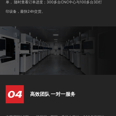
单， 随时查看订单进度；300多台CNC中心与100多台3D打
印设备，最快24h交货。
高效团队 一对一服务