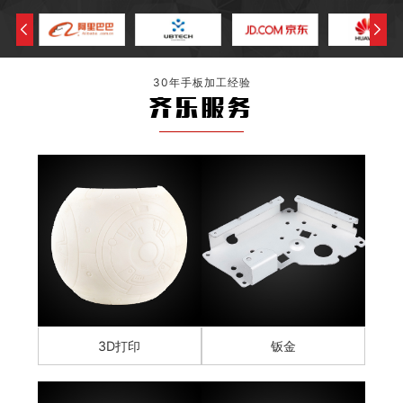
30年手板加工经验
齐乐服务
3D打印
钣金