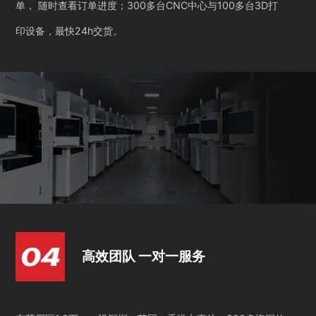
单， 随时查看订单进度；300多台CNC中心与100多台3D打
印设备，最快24h交货。
高效团队 一对一服务