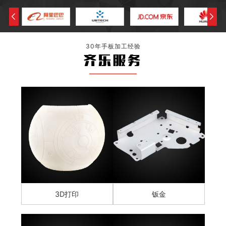
30年手板加工经验
齐乐服务
3D打印
钣金