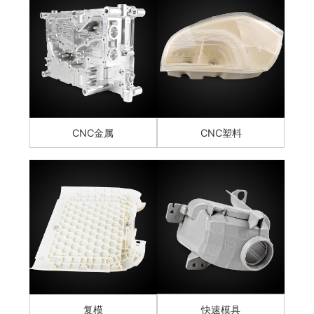
CNC金属
CNC塑料
复模
快速模具