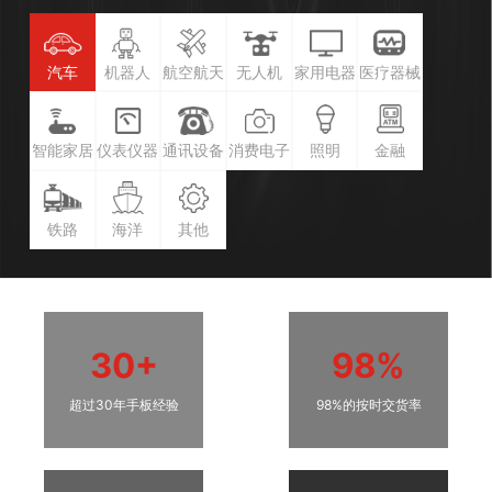
汽车
机器人
航空航天
无人机
家用电器
医疗器械
智能家居
仪表仪器
通讯设备
消费电子
照明
金融
铁路
海洋
其他
30+
98%
超过30年手板经验
98%的按时交货率