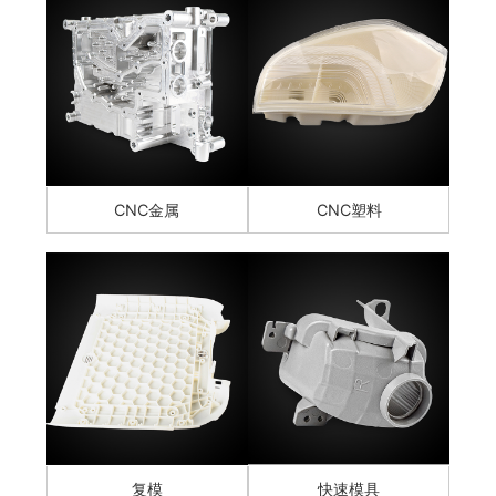
CNC金属
CNC塑料
复模
快速模具