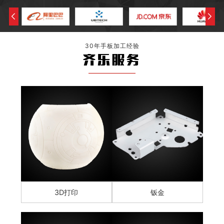
30年手板加工经验
齐乐服务
3D打印
钣金