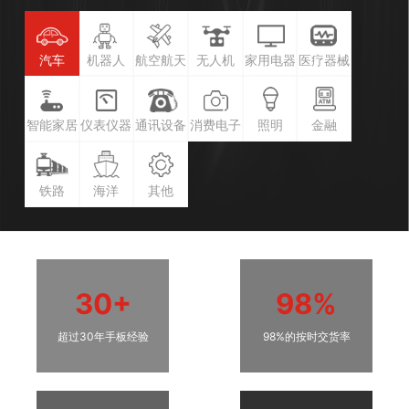
汽车
机器人
航空航天
无人机
家用电器
医疗器械
智能家居
仪表仪器
通讯设备
消费电子
照明
金融
铁路
海洋
其他
30+
98%
超过30年手板经验
98%的按时交货率