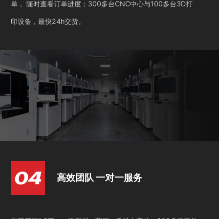
单， 随时查看订单进度；300多台CNC中心与100多台3D打
印设备，最快24h交货。
高效团队 一对一服务