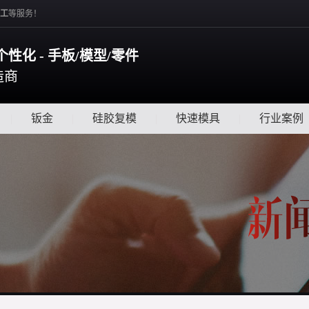
工
等服务！
个性化 - 手板/模型/零件
造商
|
钣金
|
硅胶复模
|
快速模具
|
行业案例