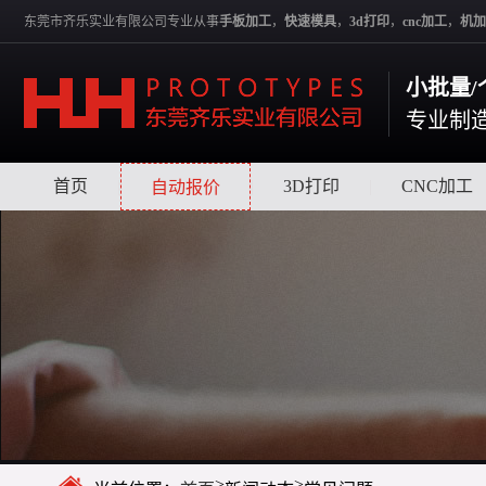
东莞市齐乐实业有限公司专业从事
手板加工
，
快速模具
，
3d打印
，
cnc加工
，
机加
小批量/
专业制
首页
|
|
3D打印
|
CNC加工
自动报价
>
>