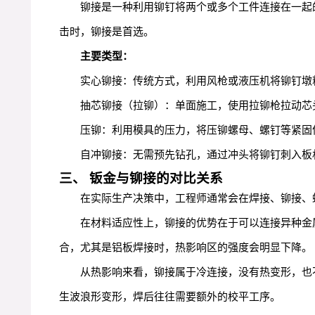
铆接是一种利用铆钉将两个或多个工件连接在一起
击时，铆接是首选。
主要类型：
实心铆接：传统方式，利用风枪或液压机将铆钉墩
抽芯铆接（拉铆）：单面施工，使用拉铆枪拉动芯
压铆：利用模具的压力，将压铆螺母、螺钉等紧固
自冲铆接：无需预先钻孔，通过冲头将铆钉刺入板
三、 钣金与铆接的对比关系
在实际生产决策中，工程师通常会在焊接、铆接、
在材料适应性上，铆接的优势在于可以连接异种金
合，尤其是铝板焊接时，热影响区的强度会明显下降。
从热影响来看，铆接属于冷连接，没有热变形，也不
生波浪形变形，焊后往往需要额外的校平工序。