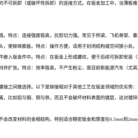
的不可拆卸（或破坏性拆卸）的连接方式。在钣金加工中，当薄板难
粗。特点：连接强度极高，抗剪切力强。常见于桥梁、飞机骨架、重
头，使铆体膨胀。特点：操作方便，适用于封闭结构或空间狭小处。
件嵌入钣金件中。特点：在钣金上形成螺纹，便于后续可拆卸安装（
材并扩张。特点：效率极高，不产生粉尘，是目前新能源汽车（尤其
螺接之间做选择。以下是铆接相对于其他工艺在钣金领域的优劣势：
属，比如铝与钢、铜与铁，而且不会破坏材料表面的镀层，这对镀锌
会改变材料的金相结构，特别适合精密钣金和厚度在0.5mm到2m