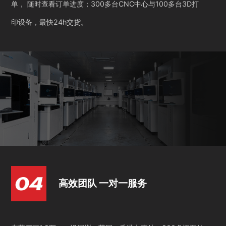
单， 随时查看订单进度；300多台CNC中心与100多台3D打
印设备，最快24h交货。
高效团队 一对一服务