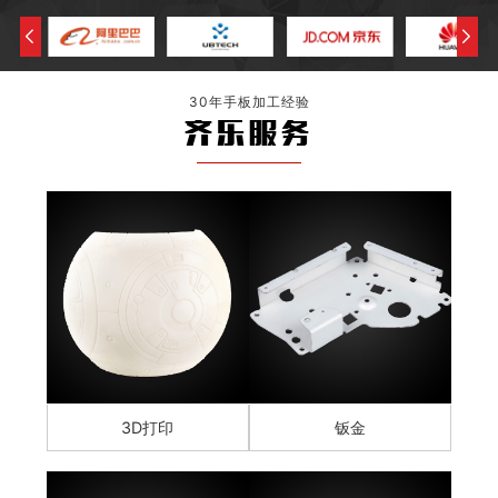
30年手板加工经验
齐乐服务
3D打印
钣金