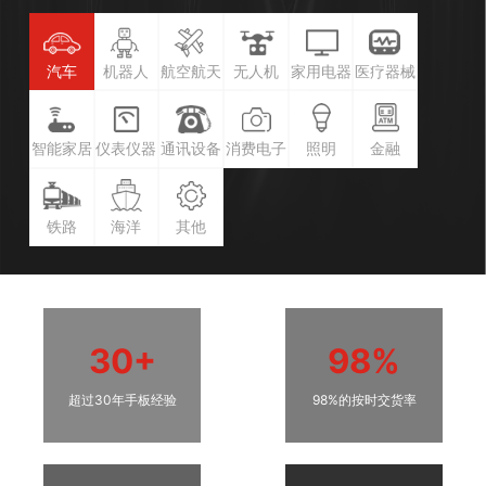
汽车
机器人
航空航天
无人机
家用电器
医疗器械
智能家居
仪表仪器
通讯设备
消费电子
照明
金融
铁路
海洋
其他
30+
98%
超过30年手板经验
98%的按时交货率