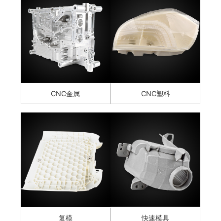
CNC金属
CNC塑料
复模
快速模具