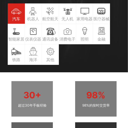
汽车
机器人
航空航天
无人机
家用电器
医疗器械
智能家居
仪表仪器
通讯设备
消费电子
照明
金融
铁路
海洋
其他
30+
98%
超过30年手板经验
98%的按时交货率