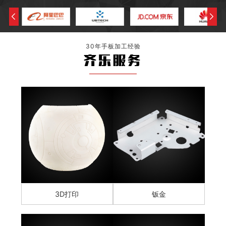
30年手板加工经验
齐乐服务
3D打印
钣金