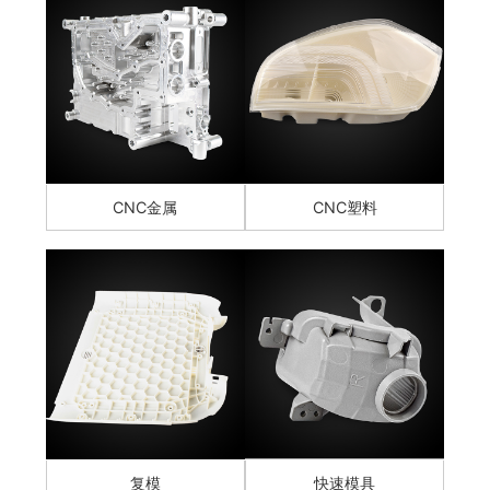
CNC金属
CNC塑料
复模
快速模具