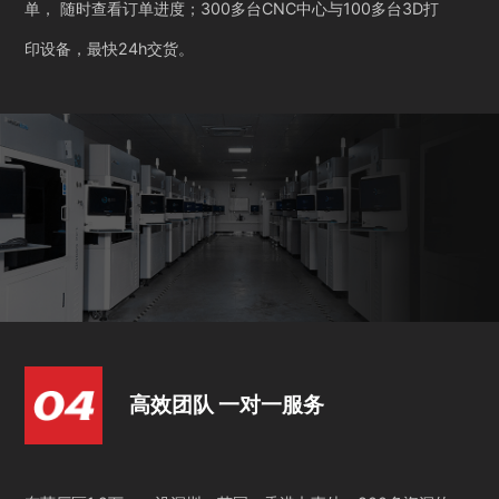
单， 随时查看订单进度；300多台CNC中心与100多台3D打
印设备，最快24h交货。
高效团队 一对一服务