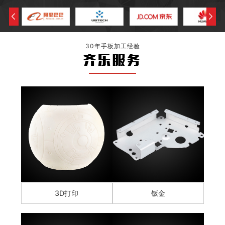
30年手板加工经验
齐乐服务
3D打印
钣金