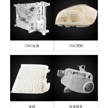
CNC金属
CNC塑料
复模
快速模具