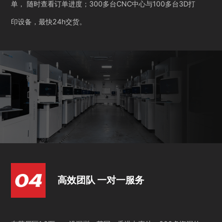
单， 随时查看订单进度；300多台CNC中心与100多台3D打
印设备，最快24h交货。
高效团队 一对一服务