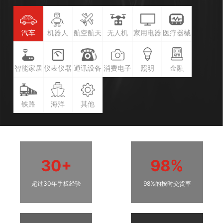
汽车
机器人
航空航天
无人机
家用电器
医疗器械
智能家居
仪表仪器
通讯设备
消费电子
照明
金融
铁路
海洋
其他
30+
98%
超过30年手板经验
98%的按时交货率