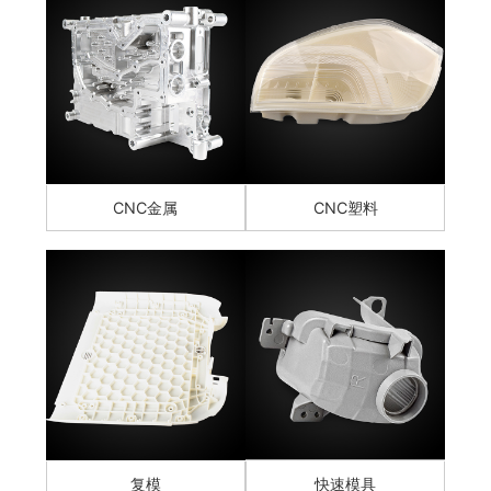
CNC金属
CNC塑料
复模
快速模具