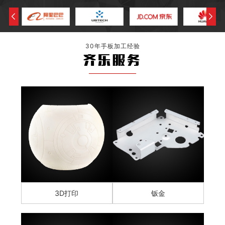
30年手板加工经验
齐乐服务
3D打印
钣金