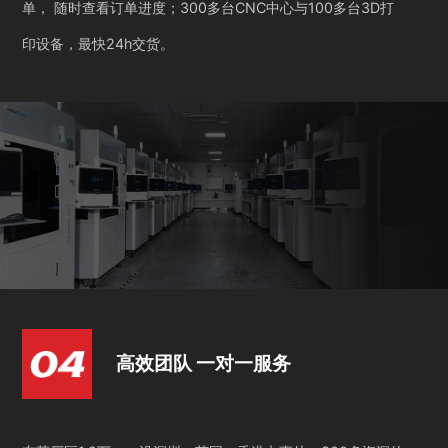
单， 随时查看订单进度；300多台CNC中心与100多台3D打
印设备，最快24h交货。
高效团队 一对一服务