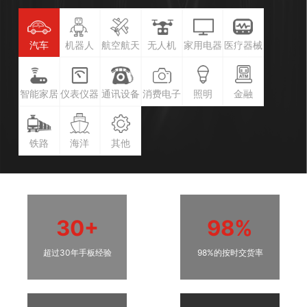
汽车
机器人
航空航天
无人机
家用电器
医疗器械
智能家居
仪表仪器
通讯设备
消费电子
照明
金融
铁路
海洋
其他
30+
98%
超过30年手板经验
98%的按时交货率