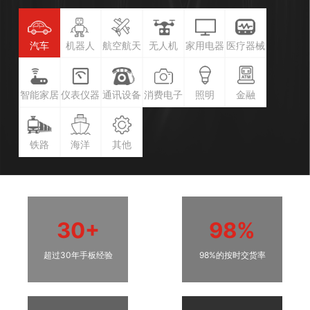
汽车
机器人
航空航天
无人机
家用电器
医疗器械
智能家居
仪表仪器
通讯设备
消费电子
照明
金融
铁路
海洋
其他
30+
98%
超过30年手板经验
98%的按时交货率