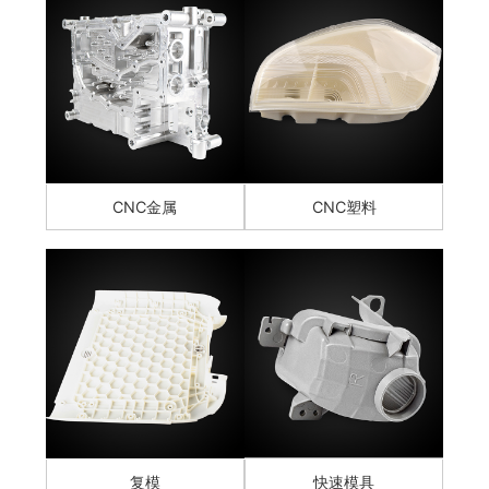
CNC金属
CNC塑料
复模
快速模具