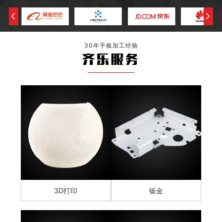
30年手板加工经验
齐乐服务
3D打印
钣金