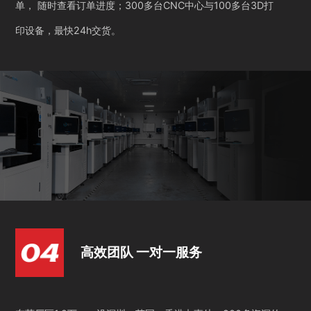
单， 随时查看订单进度；300多台CNC中心与100多台3D打
印设备，最快24h交货。
高效团队 一对一服务