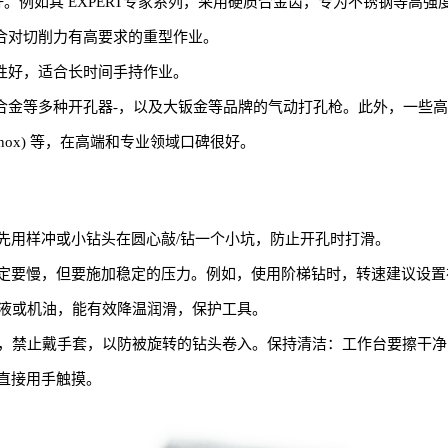
定性好。例如其 EXPERT专家系列，采用硬质合金齿，专为不锈钢等高
。适合对切削力有高要求的重型作业。
操控性好，适合长时间手持作业。
合金等多种开孔器-，以及大钣金等品牌的气动打孔枪。此外，一些高
(Lenox) 等，在高端和专业领域口碑很好。
最好先用样冲或小钻头在圆心敲/钻一个小坑，防止开孔时打滑。
一定要慢，但要施加稳定的压力。例如，使用阶梯钻时，转速建议设置在
削液或机油，能有效降温润滑，保护工具。
镜，禁止戴手套，以防被旋转的钻头卷入。保持清洁：工作台要擦干
直接用手触摸。