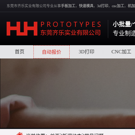
东莞市齐乐实业有限公司专业从事
手板加工
，
快速模具
，
3d打印
，
cnc加工
，
机加
小批量/
专业制
首页
|
|
3D打印
|
CNC加工
自动报价
>
>