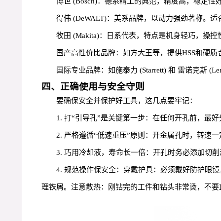
博世 (Bosch)：德系精工的典范，精度高，稳
得伟 (DeWALT)：美系品牌，以动力强劲著称
牧田 (Makita)：日系代表，特点是机身轻巧，
国产高性价比品牌：如方大王等，提供HSS和硬质
国际专业品牌：如施泰力 (Starrett) 和 雷诺克斯 
四、正确使用与安全守则
要确保安全并保护好工具，这几点要牢记：
1. 打“引导孔”是关键第一步：在任何开孔前，
2. 严格遵循“低速重压”原则：开金属孔时，转速
3. 巧用冷却液，寿命长一倍：开孔时务必添加切
4. 规范操作保安全：穿戴护具：必须戴好防护眼
理铁屑。注意散热：刚钻完的工件和钻头非常烫，不要