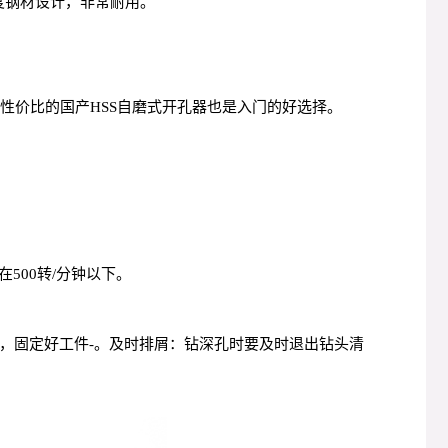
强度钢材设计，非常耐用。
性价比的国产HSS自磨式开孔器也是入门的好选择。
500转/分钟以下。
净，固定好工件-。及时排屑：钻深孔时要及时退出钻头清