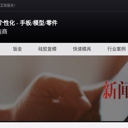
工
等服务！
个性化 - 手板/模型/零件
造商
|
钣金
|
硅胶复模
|
快速模具
|
行业案例