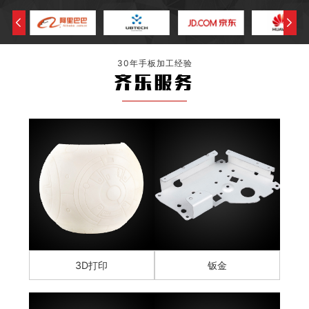
30年手板加工经验
齐乐服务
3D打印
钣金