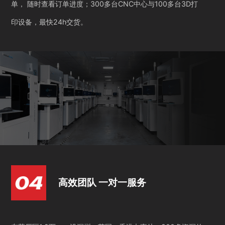
单， 随时查看订单进度；300多台CNC中心与100多台3D打
印设备，最快24h交货。
高效团队 一对一服务