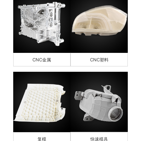
CNC金属
CNC塑料
复模
快速模具