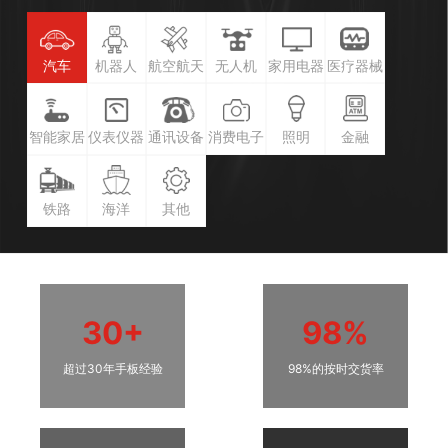
汽车
机器人
航空航天
无人机
家用电器
医疗器械
智能家居
仪表仪器
通讯设备
消费电子
照明
金融
铁路
海洋
其他
30+
98%
超过30年手板经验
98%的按时交货率