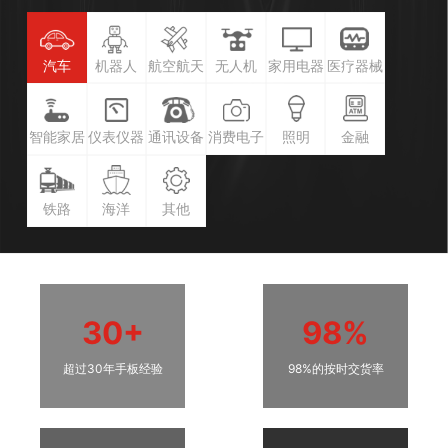
汽车
机器人
航空航天
无人机
家用电器
医疗器械
智能家居
仪表仪器
通讯设备
消费电子
照明
金融
铁路
海洋
其他
30+
98%
超过30年手板经验
98%的按时交货率