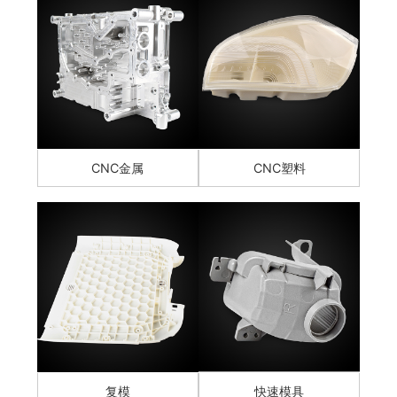
CNC金属
CNC塑料
复模
快速模具