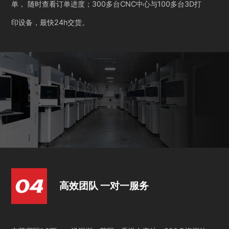
单， 随时查看订单进度；300多台CNC中心与100多台3D打
印设备，最快24h交货。
高效团队 一对一服务