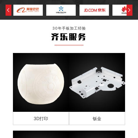
30年手板加工经验
齐乐服务
3D打印
钣金