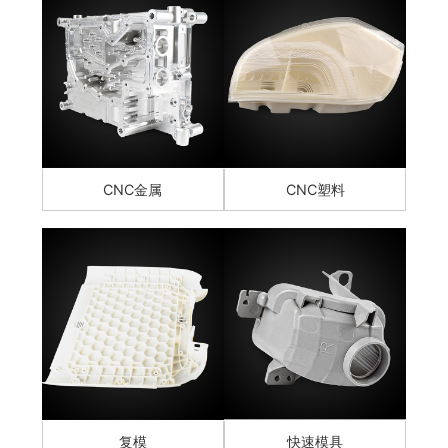
CNC金属
CNC塑料
复模
快速模具