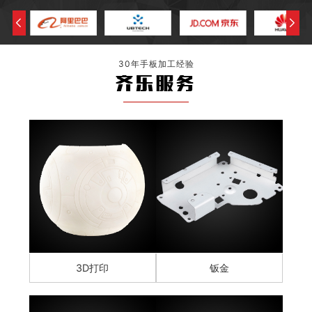
30年手板加工经验
齐乐服务
3D打印
钣金