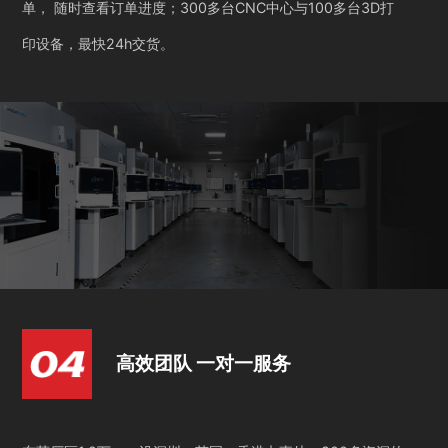
单， 随时查看订单进度；300多台CNC中心与100多台3D打
印设备，最快24h交货。
高效团队 一对一服务