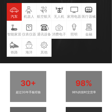
汽车
机器人
航空航天
无人机
家用电器
医疗器械
智能家居
仪表仪器
通讯设备
消费电子
照明
金融
铁路
海洋
其他
30+
98%
超过30年手板经验
98%的按时交货率