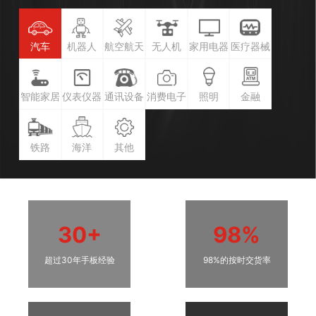
汽车
机器人
航空航天
无人机
家用电器
医疗器械
智能家居
仪表仪器
通讯设备
消费电子
照明
金融
铁路
海洋
其他
30+
98%
超过30年手板经验
98%的按时交货率