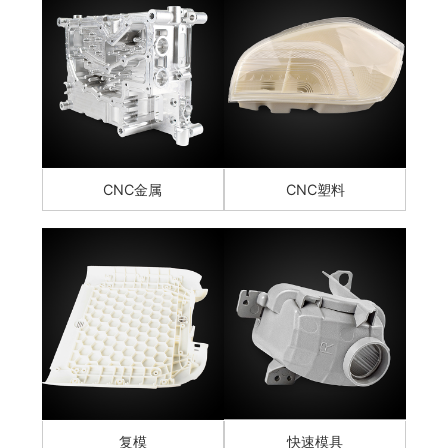
CNC金属
CNC塑料
复模
快速模具