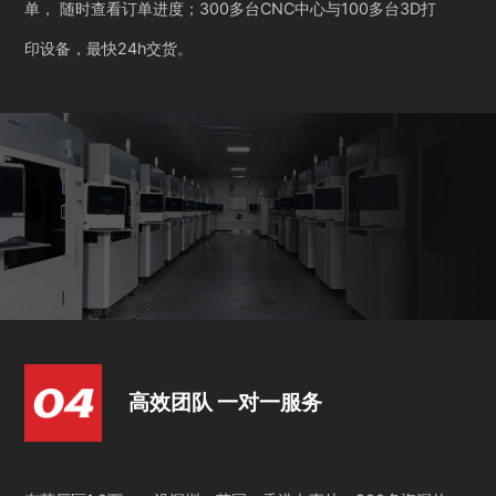
单， 随时查看订单进度；300多台CNC中心与100多台3D打
印设备，最快24h交货。
高效团队 一对一服务