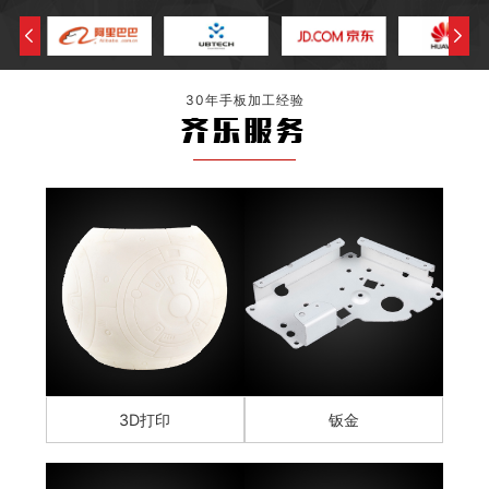
30年手板加工经验
齐乐服务
3D打印
钣金