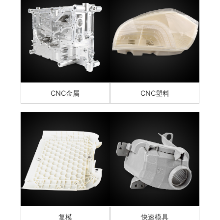
CNC金属
CNC塑料
复模
快速模具