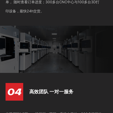
单， 随时查看订单进度；300多台CNC中心与100多台3D打
印设备，最快24h交货。
高效团队 一对一服务