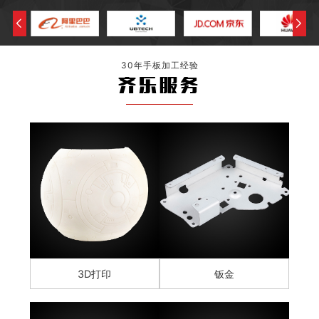
30年手板加工经验
齐乐服务
3D打印
钣金