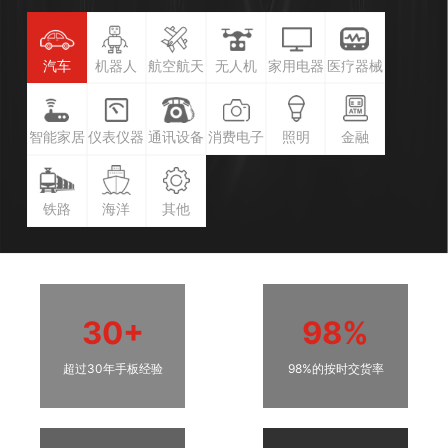
汽车
机器人
航空航天
无人机
家用电器
医疗器械
智能家居
仪表仪器
通讯设备
消费电子
照明
金融
铁路
海洋
其他
30+
98%
超过30年手板经验
98%的按时交货率