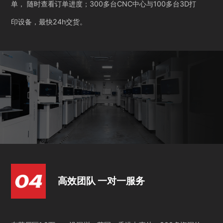
单， 随时查看订单进度；300多台CNC中心与100多台3D打
印设备，最快24h交货。
高效团队 一对一服务