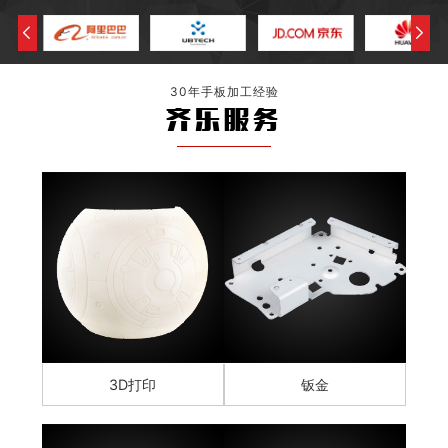
30年手板加工经验
齐乐服务
3D打印
钣金