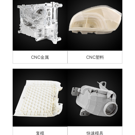
CNC金属
CNC塑料
复模
快速模具