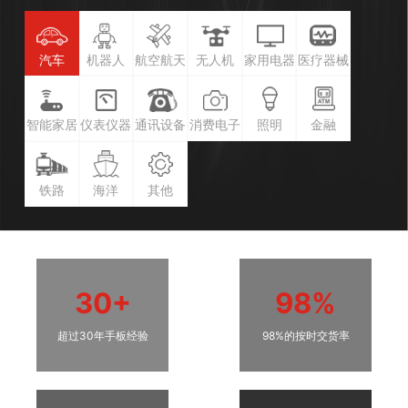
汽车
机器人
航空航天
无人机
家用电器
医疗器械
智能家居
仪表仪器
通讯设备
消费电子
照明
金融
铁路
海洋
其他
30+
98%
超过30年手板经验
98%的按时交货率