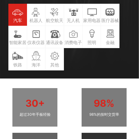
汽车
机器人
航空航天
无人机
家用电器
医疗器械
智能家居
仪表仪器
通讯设备
消费电子
照明
金融
铁路
海洋
其他
30+
98%
超过30年手板经验
98%的按时交货率