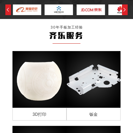
30年手板加工经验
齐乐服务
3D打印
钣金