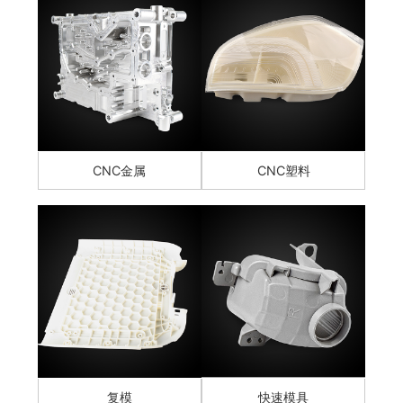
CNC金属
CNC塑料
复模
快速模具