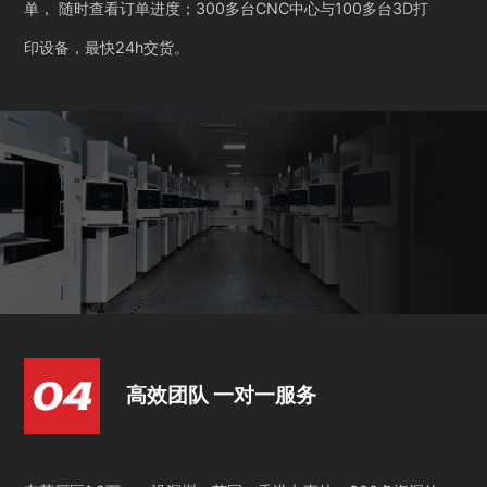
单， 随时查看订单进度；300多台CNC中心与100多台3D打
印设备，最快24h交货。
高效团队 一对一服务