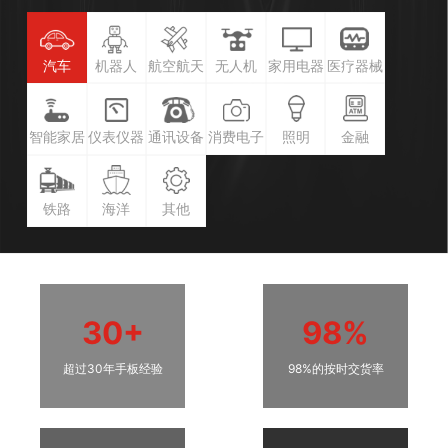
汽车
机器人
航空航天
无人机
家用电器
医疗器械
智能家居
仪表仪器
通讯设备
消费电子
照明
金融
铁路
海洋
其他
30+
98%
超过30年手板经验
98%的按时交货率