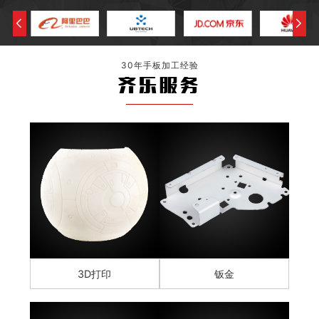
30年手板加工经验
齐乐服务
3D打印
钣金