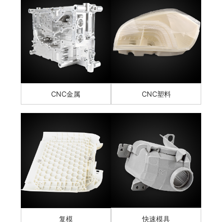
CNC金属
CNC塑料
复模
快速模具