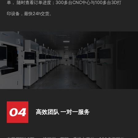
单， 随时查看订单进度；300多台CNC中心与100多台3D打
印设备，最快24h交货。
高效团队 一对一服务