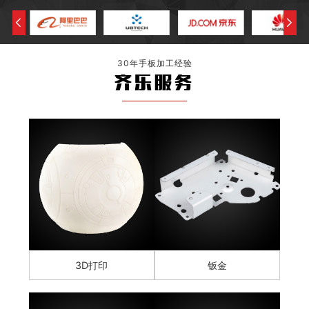
30年手板加工经验
齐乐服务
3D打印
钣金