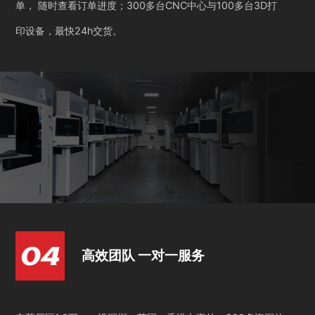
单， 随时查看订单进度；300多台CNC中心与100多台3D打
印设备，最快24h交货。
高效团队 一对一服务