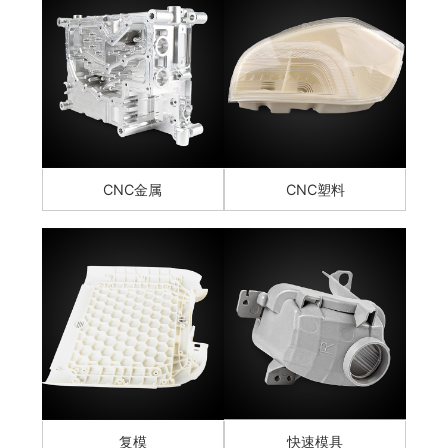
CNC金属
CNC塑料
复模
快速模具