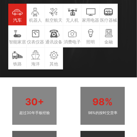
汽车
机器人
航空航天
无人机
家用电器
医疗器械
智能家居
仪表仪器
通讯设备
消费电子
照明
金融
铁路
海洋
其他
30+
98%
超过30年手板经验
98%的按时交货率