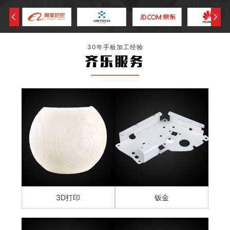
30年手板加工经验
齐乐服务
3D打印
钣金