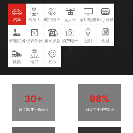
汽车
机器人
航空航天
无人机
家用电器
医疗器械
智能家居
仪表仪器
通讯设备
消费电子
照明
金融
铁路
海洋
其他
30+
98%
超过30年手板经验
98%的按时交货率