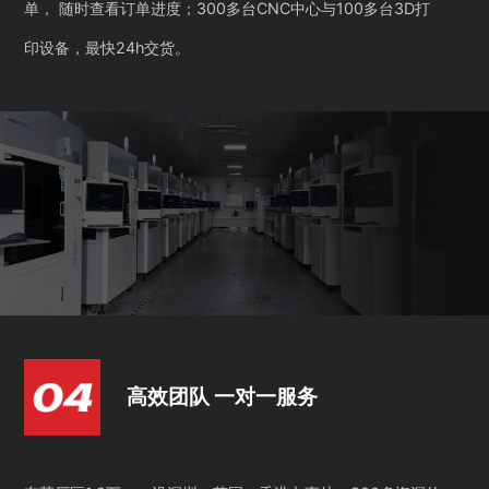
单， 随时查看订单进度；300多台CNC中心与100多台3D打
印设备，最快24h交货。
高效团队 一对一服务