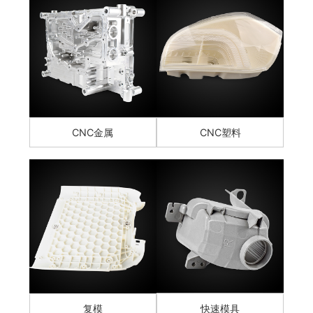
CNC金属
CNC塑料
复模
快速模具