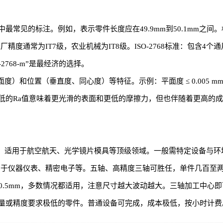
常见的标注。例如，表示零件长度应在49.9mm到50.1mm之间。
精度通常为IT7级，农业机械为IT8级。ISO-2768标准：包含4个通用
768-m”是最经济的选择。
位置（垂直度、同心度）等特征。示例：平面度 ≤ 0.005 mm 或 垂
a值意味着更光滑的表面和更低的摩擦力，但也伴随着更高的成本。例如，
.005mm，适用于航空航天、光学镜片模具等顶级领域。一般需特定设备
2mm，适用于仪器仪表、精密电子等。五轴、高精度三轴可胜任，单件几百至
1mm ~ ±0.5mm，多数情况都适用，注意尺寸越大波动越大。三轴加工
去除余量或精度要求极低的零件。普通设备可完成，成本极低，按小时计费