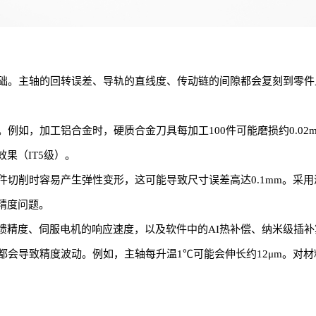
础。主轴的回转误差、导轨的直线度、传动链的间隙都会复刻到零件
如，加工铝合金时，硬质合金刀具每加工100件可能磨损约0.02mm
果（IT5级）。
切削时容易产生弹性变形，这可能导致尺寸误差高达0.1mm。采用
精度问题。
反馈精度、伺服电机的响应速度，以及软件中的AI热补偿、纳米级插
都会导致精度波动。例如，主轴每升温1℃可能会伸长约12μm。对