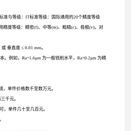
标准与等级：IT标准等级：国际通用的20个精度等级
精度等级：精密(f)、中等(m)、粗糙(c)、极粗(v)。对
直度 ≤ 0.01 mm。
Ra=1.6μm 为一般铣削水平，Ra=0.2μm 为精
与环境，单件价格数千至数万元。
两三千元。
中心即可，单件几十至几百元。
。