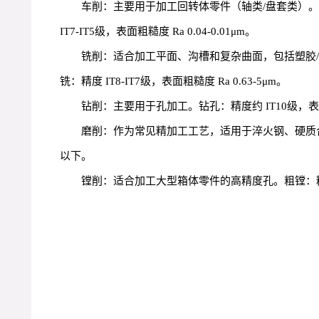
车削：主要用于加工回转体零件（轴类/盘套类）。粗车：精度
IT7-IT5级，表面粗糙度 Ra 0.04-0.01μm。
铣削：适合加工平面、沟槽和复杂曲面，包括塑胶/铝合金模具
铣：精度 IT8-IT7级，表面粗糙度 Ra 0.63-5μm。
钻削：主要用于孔加工。钻孔：精度约 IT10级，表面粗糙
磨削：作为常见精加工工艺，适用于淬火钢、硬质合金及精密
以下。
镗削：适合加工大型箱体零件的高精度孔。粗镗：精度 IT12-