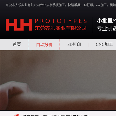
东莞市齐乐实业有限公司专业从事
手板加工
，
快速模具
，
3d打印
，
cnc加工
，
机加
小批量/
专业制
首页
|
|
3D打印
|
CNC加工
自动报价
>
>