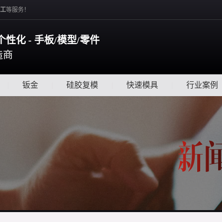
工
等服务！
个性化 - 手板/模型/零件
造商
|
钣金
|
硅胶复模
|
快速模具
|
行业案例