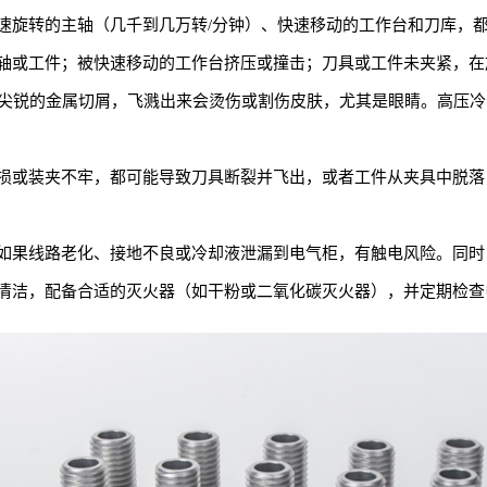
速旋转的主轴（几千到几万转/分钟）、快速移动的工作台和刀库，
轴或工件；被快速移动的工作台挤压或撞击；刀具或工件未夹紧，在
、尖锐的金属切屑，飞溅出来会烫伤或割伤皮肤，尤其是眼睛。高压
损或装夹不牢，都可能导致刀具断裂并飞出，或者工件从夹具中脱落
如果线路老化、接地不良或冷却液泄漏到电气柜，有触电风险。同时
清洁，配备合适的灭火器（如干粉或二氧化碳灭火器），并定期检查