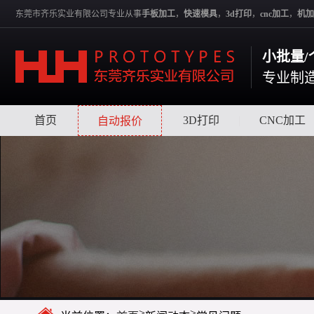
东莞市齐乐实业有限公司专业从事
手板加工
，
快速模具
，
3d打印
，
cnc加工
，
机加
小批量/
专业制
首页
|
|
3D打印
|
CNC加工
自动报价
>
>