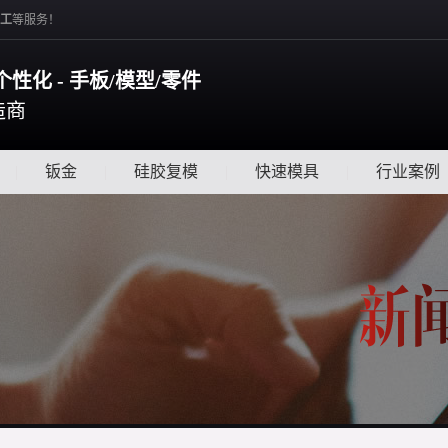
工
等服务！
个性化 - 手板/模型/零件
造商
|
钣金
|
硅胶复模
|
快速模具
|
行业案例