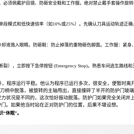
。必须佩戴护目镜、防砸安全鞋和工作服。绝对禁止戴手套操作旋转
单段模式和低快速倍率（如10%或25%）。先确认刀具运动轨迹正
屑和冷却液溅入眼睛。防砸鞋：防止掉落的重物砸伤脚面。工作服：紧
，立即按下急停按钮 (Emergency Stop)。熟悉车间逃生路线
件，程序运行平稳。他认为程序已运行多次，很安全，便暂时离
从刀柄中脱落，被旋转的主轴甩出，直接撞碎了半开的防护门玻
受力状况是不同的，这次恰好振动脱落。防护门如果完全关闭并
护门。如果他当时站在正对防护门的位置，后果不堪设想。
“休眠”。