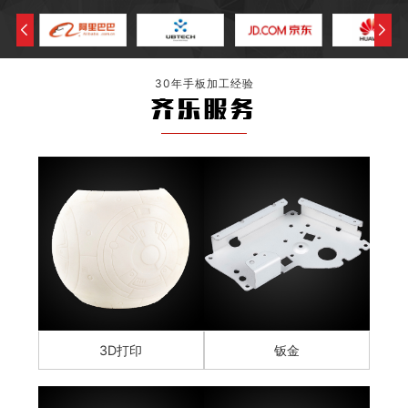
30年手板加工经验
齐乐服务
3D打印
钣金