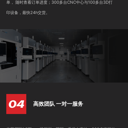
单， 随时查看订单进度；300多台CNC中心与100多台3D打
印设备，最快24h交货。
高效团队 一对一服务