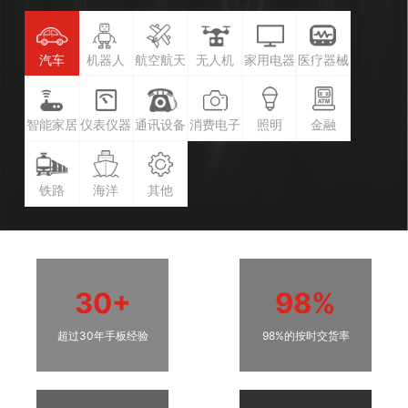
汽车
机器人
航空航天
无人机
家用电器
医疗器械
智能家居
仪表仪器
通讯设备
消费电子
照明
金融
铁路
海洋
其他
30+
98%
超过30年手板经验
98%的按时交货率