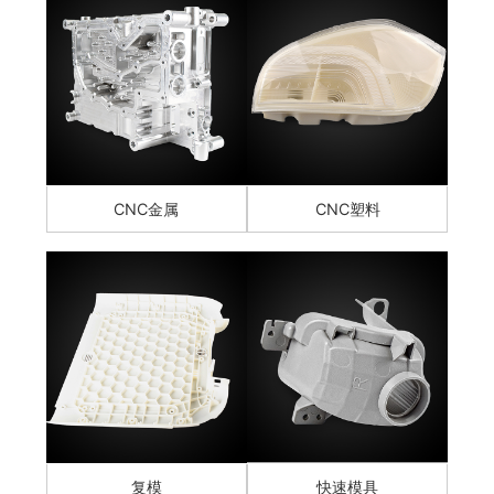
CNC金属
CNC塑料
复模
快速模具