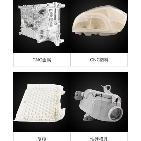
CNC金属
CNC塑料
复模
快速模具