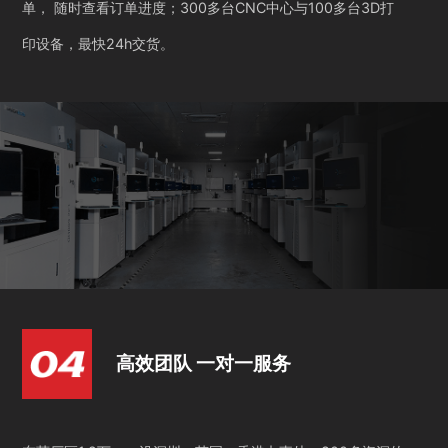
单， 随时查看订单进度；300多台CNC中心与100多台3D打
印设备，最快24h交货。
高效团队 一对一服务