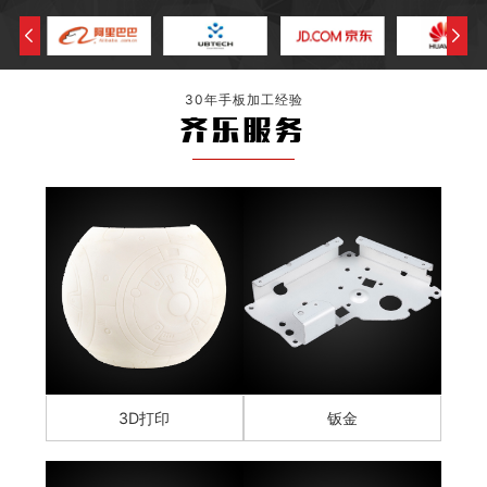
30年手板加工经验
齐乐服务
3D打印
钣金