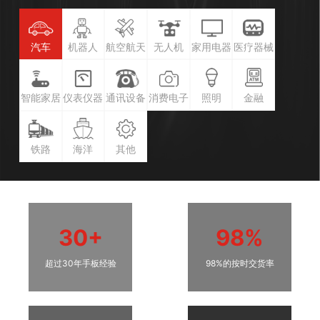
汽车
机器人
航空航天
无人机
家用电器
医疗器械
智能家居
仪表仪器
通讯设备
消费电子
照明
金融
铁路
海洋
其他
30+
98%
超过30年手板经验
98%的按时交货率