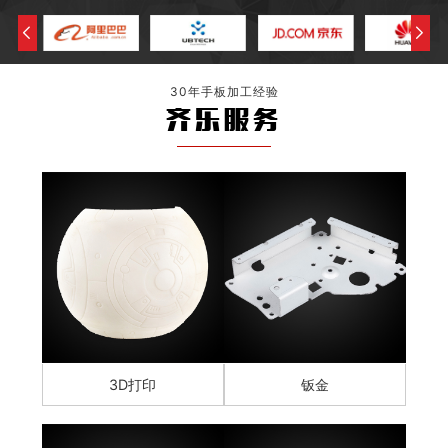
30年手板加工经验
齐乐服务
3D打印
钣金