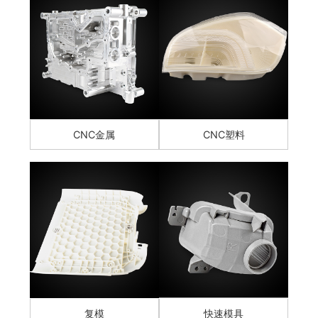
CNC金属
CNC塑料
复模
快速模具