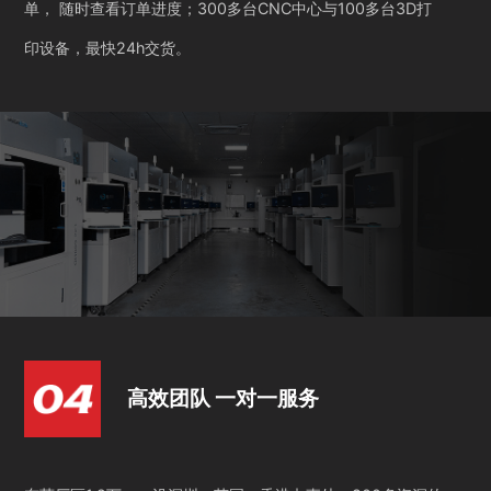
单， 随时查看订单进度；300多台CNC中心与100多台3D打
印设备，最快24h交货。
高效团队 一对一服务