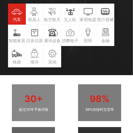
汽车
机器人
航空航天
无人机
家用电器
医疗器械
智能家居
仪表仪器
通讯设备
消费电子
照明
金融
铁路
海洋
其他
30+
98%
超过30年手板经验
98%的按时交货率