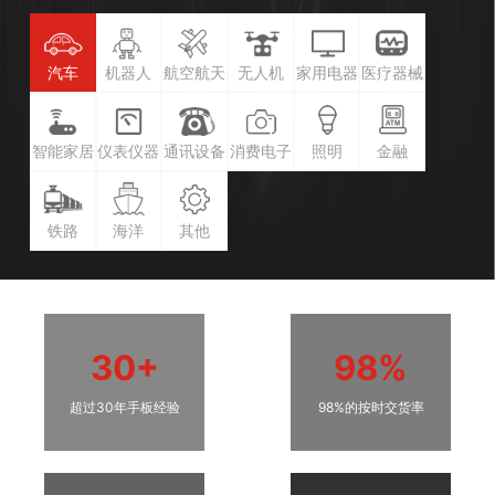
汽车
机器人
航空航天
无人机
家用电器
医疗器械
智能家居
仪表仪器
通讯设备
消费电子
照明
金融
铁路
海洋
其他
30+
98%
超过30年手板经验
98%的按时交货率