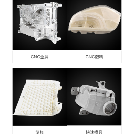
CNC金属
CNC塑料
复模
快速模具