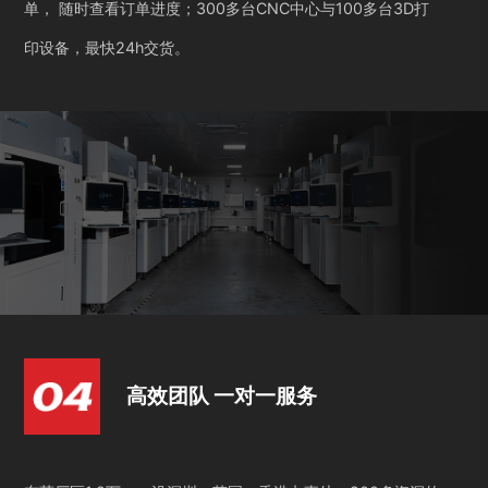
单， 随时查看订单进度；300多台CNC中心与100多台3D打
印设备，最快24h交货。
高效团队 一对一服务