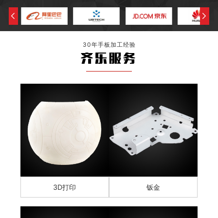
30年手板加工经验
齐乐服务
3D打印
钣金