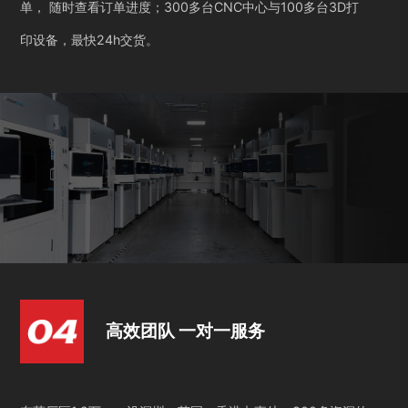
单， 随时查看订单进度；300多台CNC中心与100多台3D打
印设备，最快24h交货。
高效团队 一对一服务