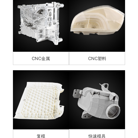
CNC金属
CNC塑料
复模
快速模具