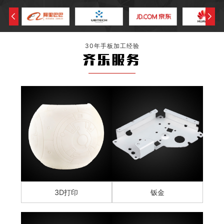
30年手板加工经验
齐乐服务
3D打印
钣金