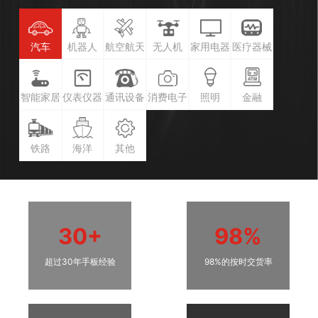
汽车
机器人
航空航天
无人机
家用电器
医疗器械
智能家居
仪表仪器
通讯设备
消费电子
照明
金融
铁路
海洋
其他
30+
98%
超过30年手板经验
98%的按时交货率