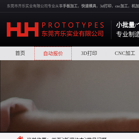
东莞市齐乐实业有限公司专业从事
手板加工
，
快速模具
，
3d打印
，
cnc加工
，
机加
小批量/
专业制
首页
|
|
3D打印
|
CNC加工
自动报价
>
>