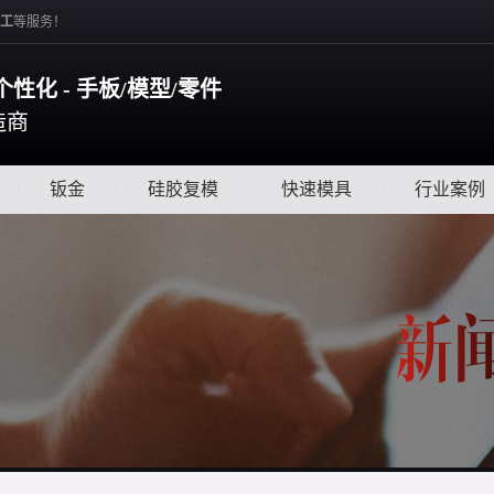
工
等服务！
个性化 - 手板/模型/零件
造商
|
钣金
|
硅胶复模
|
快速模具
|
行业案例