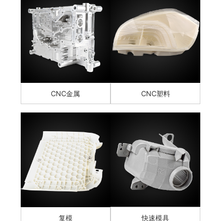
CNC金属
CNC塑料
复模
快速模具