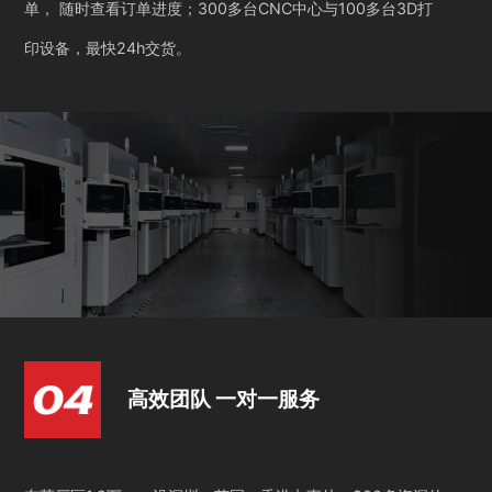
单， 随时查看订单进度；300多台CNC中心与100多台3D打
印设备，最快24h交货。
高效团队 一对一服务