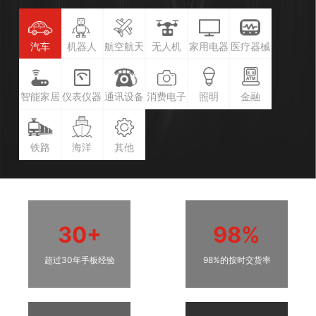
汽车
机器人
航空航天
无人机
家用电器
医疗器械
智能家居
仪表仪器
通讯设备
消费电子
照明
金融
铁路
海洋
其他
30+
98%
超过30年手板经验
98%的按时交货率