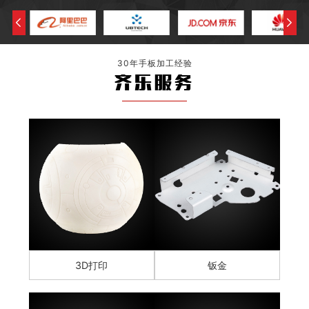
30年手板加工经验
齐乐服务
3D打印
钣金