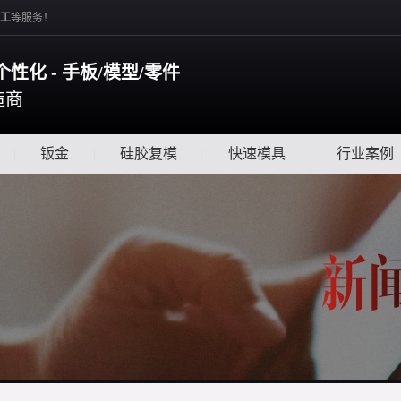
工
等服务！
个性化 - 手板/模型/零件
造商
|
钣金
|
硅胶复模
|
快速模具
|
行业案例