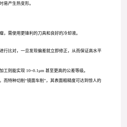
时易产生热变形。
瘤，需使用更锋利的刀具和良好的冷却液。
进行比对，一旦发现偏差就立即修正，从而保证高水平
加工则能实现 10~0.1μm 甚至更高的公差等级。
.8μm。而特种切削“镜面车削”，其表面粗糙度可达到惊人的