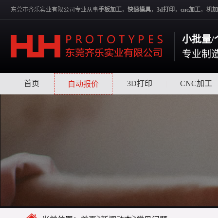
东莞市齐乐实业有限公司专业从事
手板加工
，
快速模具
，
3d打印
，
cnc加工
，
机加
小批量/
专业制
首页
|
|
3D打印
|
CNC加工
自动报价
>
>