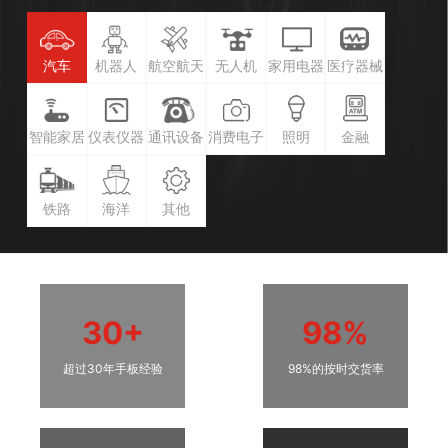
汽车
机器人
航空航天
无人机
家用电器
医疗器械
智能家居
仪表仪器
通讯设备
消费电子
照明
金融
铁路
海洋
其他
30+
98%
超过30年手板经验
98%的按时交货率