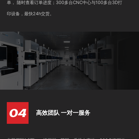
单， 随时查看订单进度；300多台CNC中心与100多台3D打
印设备，最快24h交货。
高效团队 一对一服务