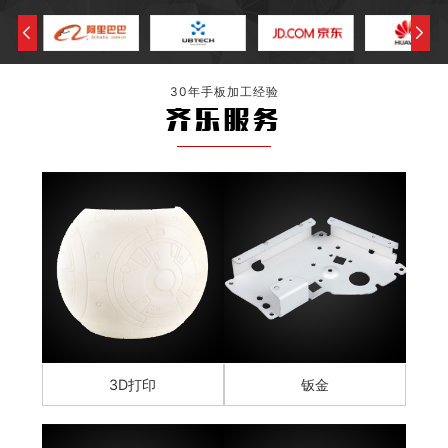
30年手板加工经验
齐乐服务
3D打印
钣金