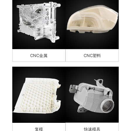
CNC金属
CNC塑料
复模
快速模具