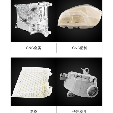
CNC金属
CNC塑料
复模
快速模具