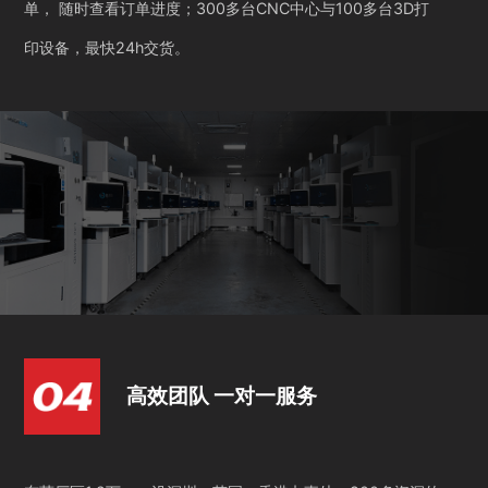
单， 随时查看订单进度；300多台CNC中心与100多台3D打
印设备，最快24h交货。
高效团队 一对一服务