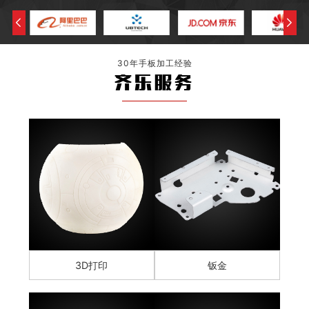
30年手板加工经验
齐乐服务
3D打印
钣金