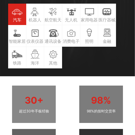
汽车
机器人
航空航天
无人机
家用电器
医疗器械
智能家居
仪表仪器
通讯设备
消费电子
照明
金融
铁路
海洋
其他
30+
98%
超过30年手板经验
98%的按时交货率