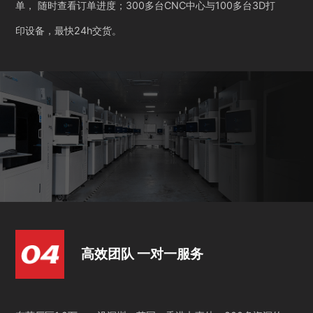
单， 随时查看订单进度；300多台CNC中心与100多台3D打
印设备，最快24h交货。
高效团队 一对一服务