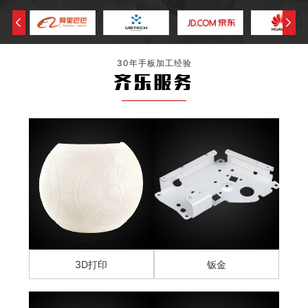
30年手板加工经验
齐乐服务
3D打印
钣金