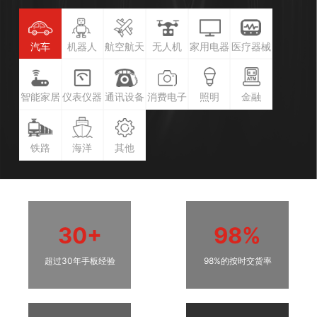
汽车
机器人
航空航天
无人机
家用电器
医疗器械
智能家居
仪表仪器
通讯设备
消费电子
照明
金融
铁路
海洋
其他
30+
98%
超过30年手板经验
98%的按时交货率