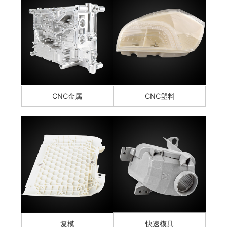
CNC金属
CNC塑料
复模
快速模具