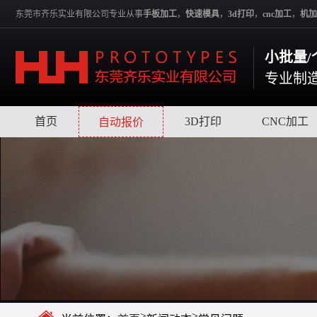
东莞市齐乐实业有限公司专业从事
手板加工
，
快速模具
，
3d打印
，
cnc加工
，
机加
小批量/
专业制
首页
|
|
3D打印
|
CNC加工
自动报价
>
>