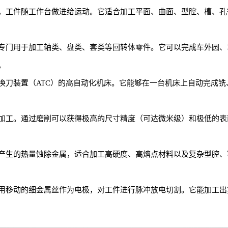
，工件随工作台做进给运动。它适合加工平面、曲面、型腔、槽、孔
专门用于加工轴类、盘类、套类等回转体零件。它可以完成车外圆、
。
换刀装置（ATC）的高自动化机床。它能够在一台机床上自动完成
加工。通过磨削可以获得极高的尺寸精度（可达微米级）和极低的表
产生的热量蚀除金属，适合加工高硬度、高熔点材料以及复杂型腔、
用移动的细金属丝作为电极，对工件进行脉冲放电切割。它能加工出