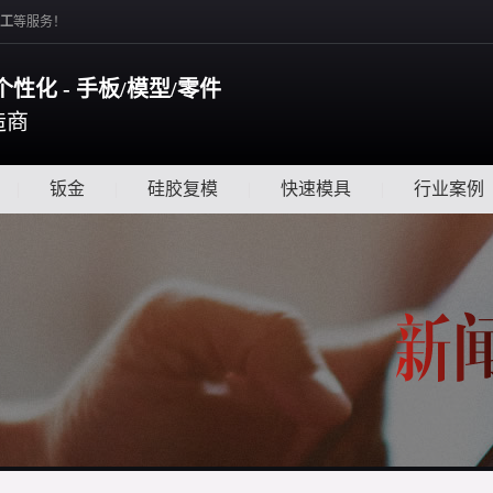
工
等服务！
个性化 - 手板/模型/零件
造商
|
钣金
|
硅胶复模
|
快速模具
|
行业案例