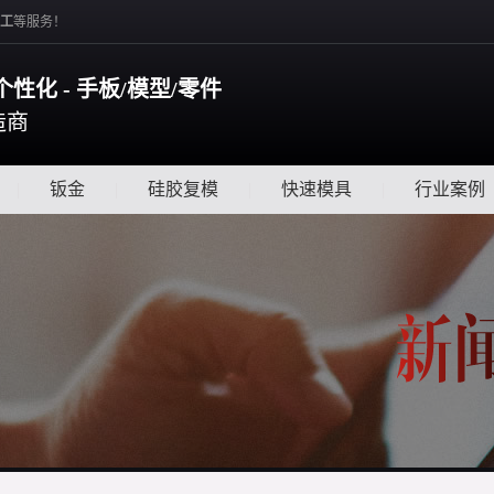
工
等服务！
个性化 - 手板/模型/零件
造商
|
钣金
|
硅胶复模
|
快速模具
|
行业案例