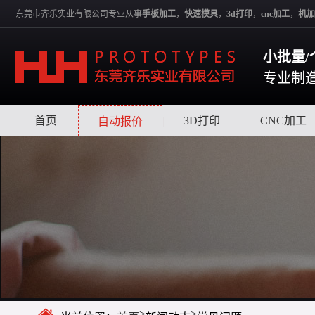
东莞市齐乐实业有限公司专业从事
手板加工
，
快速模具
，
3d打印
，
cnc加工
，
机加
小批量/
专业制
首页
|
|
3D打印
|
CNC加工
自动报价
>
>