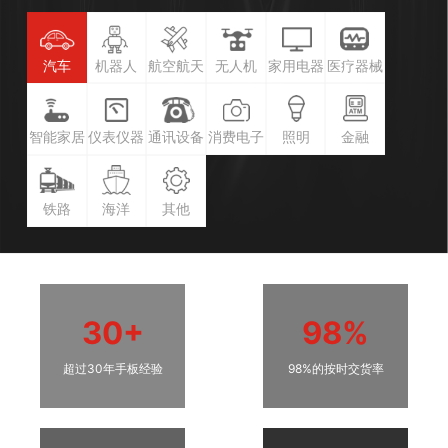
汽车
机器人
航空航天
无人机
家用电器
医疗器械
智能家居
仪表仪器
通讯设备
消费电子
照明
金融
铁路
海洋
其他
30+
98%
超过30年手板经验
98%的按时交货率