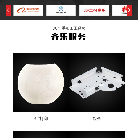
30年手板加工经验
齐乐服务
3D打印
钣金