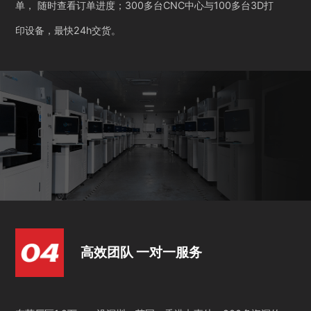
单， 随时查看订单进度；300多台CNC中心与100多台3D打
印设备，最快24h交货。
高效团队 一对一服务