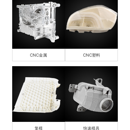
CNC金属
CNC塑料
复模
快速模具